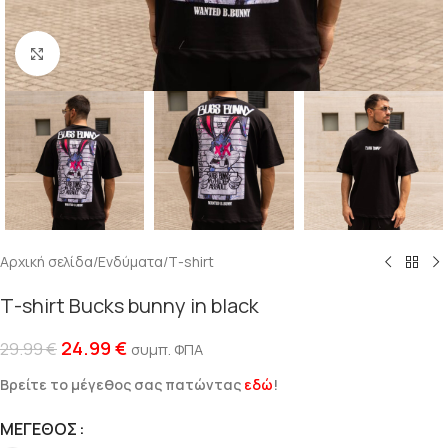
Click to enlarge
Αρχική σελίδα
/
Ενδύματα
/
Τ-shirt
Τ-shirt Bucks bunny in black
24.99
€
29.99
€
συμπ. ΦΠΑ
Βρείτε το μέγεθος σας πατώντας
εδώ
!
ΜΈΓΕΘΟΣ