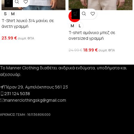
S
M
-24%
T-Shirt λευκό 3/4 μανίκι σε
M
L
άνετη γραμμή
T-shirt αμάνικο μπεζ σε
23.99
€
oversized γραμμή
συμπ. ΦΠΑ
18.99
€
24.99
€
συμπ. ΦΠΑ
Το Manner Clothing διαθέτει ανδρικά ενδύματα, υποδήματα και
αξεσουάρ.
Πέραν 29, Αμπελόκηπους 561 23
231 124 5038
mannerclothingskg@gmail.com
ΑΡΙΘΜΟΣ ΓΕΜΗ : 161136806000