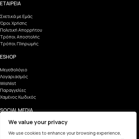
ΕΤΑΙΡΕΙΑ
Σχετικά με Εμάς
Όροι Χρήσης
Πολιτική Απορρήτου
Τρόποι Αποστολής
Τρόποι Πληρωμής
ESHOP
Μεγεθολόγιο
Λογαριασμός
Wishlist
Παραγγελίες
Χαμένος Κωδικός
SOCIAL MEDIA
We value your privacy
Find Us
We use cookies to enhance your browsing experience,
Follow Us