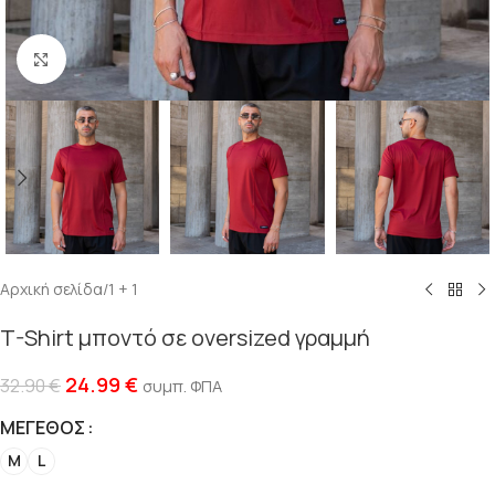
Click to enlarge
Αρχική σελίδα
/
1 + 1
T-Shirt μποντό σε oversized γραμμή
24.99
€
32.90
€
συμπ. ΦΠΑ
ΜΈΓΕΘΟΣ
M
L