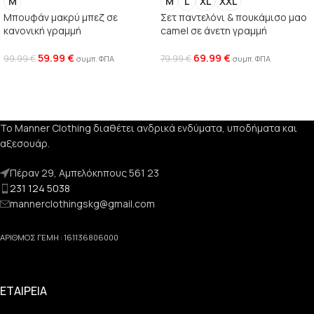
M
M
L
XL
XXL
Μπουφάν μακρύ μπεζ σε
Σετ παντελόνι & πουκάμισο μαο
κανονική γραμμή
camel σε άνετη γραμμή
59.99
€
69.99
€
99.99
€
79.99
€
συμπ. ΦΠΑ
συμπ. ΦΠΑ
Το Manner Clothing διαθέτει ανδρικά ενδύματα, υποδήματα και
αξεσουάρ.
Πέραν 29, Αμπελόκηπους 561 23
231 124 5038
mannerclothingskg@gmail.com
ΑΡΙΘΜΟΣ ΓΕΜΗ : 161136806000
ΕΤΑΙΡΕΙΑ