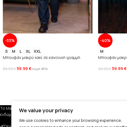
-33%
-40%
S
M
L
XL
XXL
M
Μπουφάν μακρύ χακί σε κανονική γραμμή
Μπουφάν μακρύ
59.99
€
59.99
€
89.99
€
99.99
€
συμπ. ΦΠΑ
ΕΤΑΙΡΕΙΑ
Το Manner Clothing διαθέτει ανδρικά
We value your privacy
ενδύματα, υποδήματα και αξεσουάρ.
Σχετικά με Εμά
We use cookies to enhance your browsing experience,
Πέραν 29, Αμπελόκηπους 561 23
Όροι Χρήσης