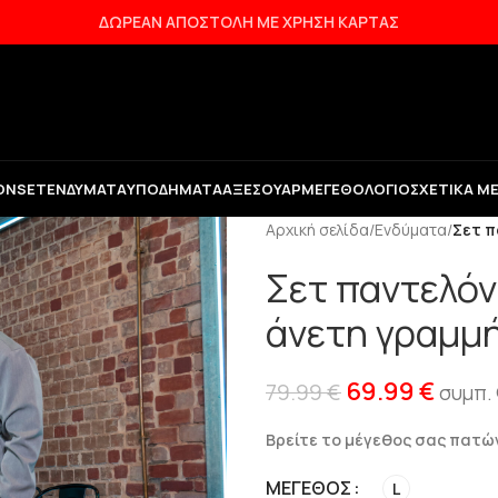
ΔΩΡΕΑΝ ΑΠΟΣΤΟΛΗ ΜΕ ΧΡΗΣΗ ΚΑΡΤΑΣ
ON
SET
ΕΝΔΎΜΑΤΑ
ΥΠΟΔΉΜΑΤΑ
ΑΞΕΣΟΥΆΡ
ΜΕΓΕΘΟΛΌΓΙΟ
ΣΧΕΤΙΚΆ Μ
Αρχική σελίδα
/
Ενδύματα
/
Σετ π
Σετ παντελόν
άνετη γραμμ
69.99
€
79.99
€
συμπ.
Βρείτε το μέγεθος σας πατ
ΜΈΓΕΘΟΣ
L