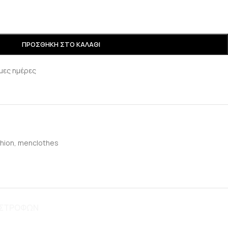
ΠΡΟΣΘΉΚΗ ΣΤΟ ΚΑΛΆΘΙ
μες ημέρες
hion
,
menclothes
ΠΙΣΤΡΟΦΩΝ