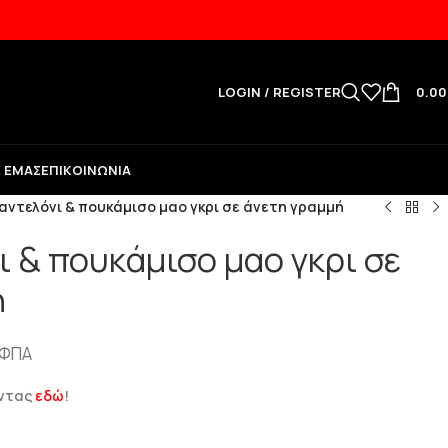
LOGIN / REGISTER
0.0
Ε ΕΜΆΣ
ΕΠΙΚΟΙΝΩΝΊΑ
αντελόνι & πουκάμισο μαο γκρι σε άνετη γραμμή
ι & πουκάμισο μαο γκρι σε
ή
 ΦΠΑ
ώντας
εδώ
!