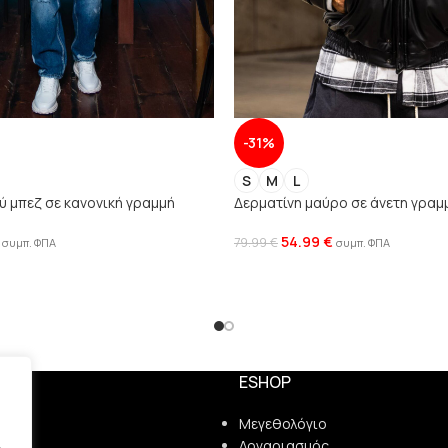
-31%
S
M
L
 μπεζ σε κανονική γραμμή
Δερματίνη μαύρο σε άνετη γραμ
54.99
€
79.99
€
συμπ. ΦΠΑ
συμπ. ΦΠΑ
ESHOP
ς
Μεγεθολόγιο
Λογαριασμός