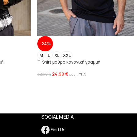
-24%
M
L
XL
XXL
μή
T-Shirt μαύρο κανονική γραμμή
24.99
€
32.90
€
συμπ. ΦΠΑ
SOCIAL MEDIA
Find Us