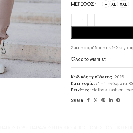
ΜΈΓΕΘΟΣ
M
XL
XXL
Άμεση παράδοση σε 1-2 εργάσι
Add to wishlist
Κωδικός προϊόντος:
2016
Κατηγορίες:
1 + 1
,
Ενδύματα
,
Φ
Ετικέτες:
clothes
,
fashion
,
men
Share:
ΦΉ
ΑΠΟΣΤΟΛΗ ΠΑΡΑΔΟΣΗ
ΤΡΌΠΟΙ ΑΠΟΣΤΟΛΉΣ
ΠΟΛΙΤΙΚΗ Ε