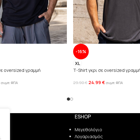
-16%
XL
σε oversized γραμμή
T-Shirt γκρι σε oversized γραμμ
24.99
€
29.90
€
συμπ. ΦΠΑ
συμπ. ΦΠΑ
ESHOP
ς
Μεγεθολόγιο
Λογαριασμός
.