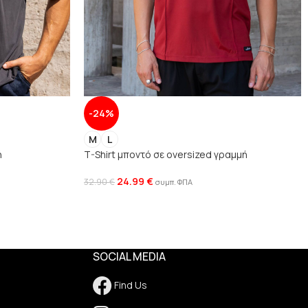
-24%
M
L
ή
T-Shirt μποντό σε oversized γραμμή
24.99
€
32.90
€
συμπ. ΦΠΑ
SOCIAL MEDIA
Find Us