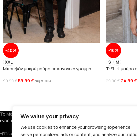
-40%
-16%
XXL
S
M
Μπουφάν μακρύ μαύρο σε κανονική γραμμή
T-Shirt μαύρο 
59.99
€
24.99
€
99.99
€
29.90
€
συμπ. ΦΠΑ
ΕΤΑΙΡΕΙΑ
Το Manner Clothing διαθέτει ανδρικά
We value your privacy
ενδύματα, υποδήματα και αξεσουάρ.
Σχετικά με Εμά
We use cookies to enhance your browsing experience,
Πέραν 29, Αμπελόκηπους 561 23
Όροι Χρήσης
serve personalized ads or content, and analyze our traffic