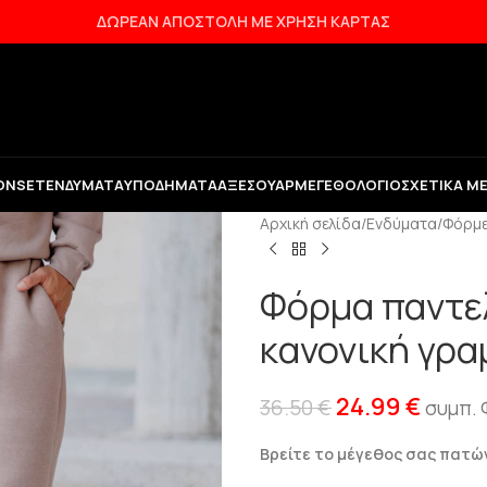
ΔΩΡΕΑΝ ΑΠΟΣΤΟΛΗ ΜΕ ΧΡΗΣΗ ΚΑΡΤΑΣ
ON
SET
ΕΝΔΎΜΑΤΑ
ΥΠΟΔΉΜΑΤΑ
ΑΞΕΣΟΥΆΡ
ΜΕΓΕΘΟΛΌΓΙΟ
ΣΧΕΤΙΚΆ Μ
Αρχική σελίδα
/
Ενδύματα
/
Φόρμ
Φόρμα παντελ
κανονική γρα
24.99
€
36.50
€
συμπ. 
Βρείτε το μέγεθος σας πατ