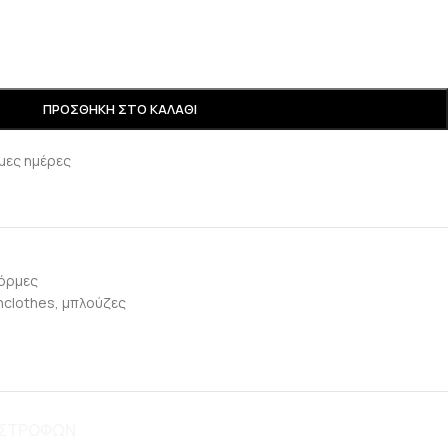
ΠΡΟΣΘΉΚΗ ΣΤΟ ΚΑΛΆΘΙ
μες ημέρες
όρμες
clothes
,
μπλούζες
ΠΙΣΤΡΟΦΩΝ