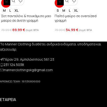
-13%
-31%
M
L
XL
S
M
L
XL
Σετ παντελόνι & πουκάμισο μαο
Παλτό μαύρο σε oversized
μαύρο σε άνετη γραμμή
γραμμή
69.99
€
54.99
€
79.99
€
79.99
€
συμπ. ΦΠΑ
συμπ. ΦΠΑ
Το Manner Clothing διαθέτει ανδρικά ενδύματα, υποδήματα και
αξεσουάρ.
Πέραν 29, Αμπελόκηπους 561 23
231 124 5038
mannerclothingskg@gmail.com
ΑΡΙΘΜΟΣ ΓΕΜΗ : 161136806000
ΕΤΑΙΡΕΙΑ