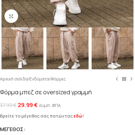
Click to enlarge
Αρχική σελίδα
/
Ενδύματα
/
Φόρμες
Φόρμα μπεζ σε oversized γραμμή
29.99
€
37.99
€
συμπ. ΦΠΑ
Βρείτε το μέγεθος σας πατώντας
εδώ
!
ΜΈΓΕΘΟΣ