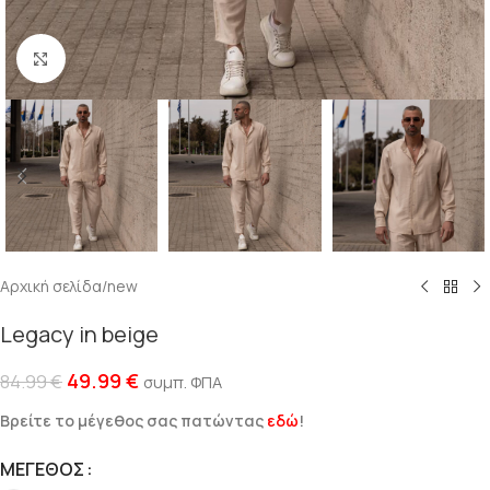
Click to enlarge
Αρχική σελίδα
/
new
Legacy in beige
49.99
€
84.99
€
συμπ. ΦΠΑ
Βρείτε το μέγεθος σας πατώντας
εδώ
!
ΜΈΓΕΘΟΣ