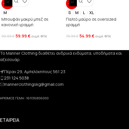
-40%
-31%
M
S
M
L
XL
Μπουφάν μακρύ μπεζ σε
Παλτό μαύρο σε oversized
κανονική γραμμή
γραμμή
59.99
€
54.99
€
99.99
€
79.99
€
συμπ. ΦΠΑ
συμπ. ΦΠΑ
Το Manner Clothing διαθέτει ανδρικά ενδύματα, υποδήματα και
αξεσουάρ.
Πέραν 29, Αμπελόκηπους 561 23
231 124 5038
mannerclothingskg@gmail.com
ΑΡΙΘΜΟΣ ΓΕΜΗ : 161136806000
ΕΤΑΙΡΕΙΑ