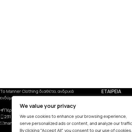
ΕΤΑΙΡΕΙΑ
Το Manner Clothing διαθέτει ανδρικά
ενδύματα, υποδήματα και αξεσουάρ.
Σχετικά με Εμά
We value your privacy
Πέραν 29, Αμπελόκηπους 561 23
Όροι Χρήσης
We use cookies to enhance your browsing experience,
231 124 5038
Πολιτική Απορ
mannerclothingskg@gmail.com
Τρόποι Αποστο
serve personalized ads or content, and analyze our traffic
Τρόποι Πληρω
By clicking "Accept All", you consent to our use of cookies.