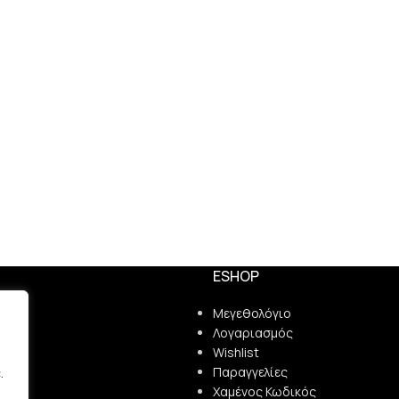
ESHOP
ς
Μεγεθολόγιο
Λογαριασμός
ρήτου
Wishlist
λής
Παραγγελίες
.
μής
Χαμένος Κωδικός