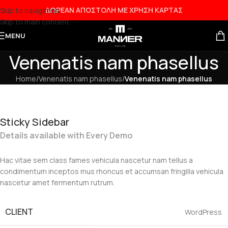
ΔΩΡΕΑΝ ΑΠΟΣΤΟΛΗ ΜΕ ΧΡΗΣΗ ΚΑΡΤΑΣ
Skip to navigation
Skip to main content
MENU
Venenatis nam phasellus
Home
/
Venenatis nam phasellus
/
Venenatis nam phasellus
Sticky Sidebar
Details available with Every Demo
Hac vitae sem class fames vehicula nascetur nam tellus a
condimentum inceptos mus rhoncus et accumsan fringilla vehicula
nascetur amet fermentum rutrum.
CLIENT
WordPress