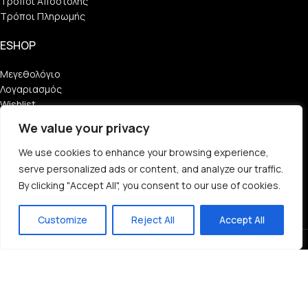
Τρόποι Αποστολής
Τρόποι Πληρωμής
ESHOP
Μεγεθολόγιο
Λογαριασμός
Wishlist
Παραγγελίες
We value your privacy
Χαμένος Κωδικός
We use cookies to enhance your browsing experience,
SOCIAL MEDIA
serve personalized ads or content, and analyze our traffic.
By clicking "Accept All", you consent to our use of cookies.
Find Us
Customize
Reject All
Accept All
Follow Us
Copyright © 2023 Manner Clothing
Shop
Wishlist
Cart
My account
Powered by Manner Clothing