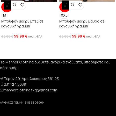
-40%
-40%
M
XXL
Μπουφάν μακρύ μπεζ σε
Μπουφάν μακρύ μαύρο σε
κανονική γραμμή
κανονική γραμμή
59.99
€
59.99
€
99.99
€
99.99
€
συμπ. ΦΠΑ
συμπ. ΦΠΑ
Το Manner Clothing διαθέτει ανδρικά ενδύματα, υποδήματα και
αξεσουάρ.
Πέραν 29, Αμπελόκηπους 561 23
231 124 5038
mannerclothingskg@gmail.com
ΑΡΙΘΜΟΣ ΓΕΜΗ : 161136806000