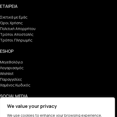
ΕΤΑΙΡΕΙΑ
Σχετικά με Εμάς
Όροι Χρήσης
Πολιτική Απορρήτου
Τρόποι Αποστολής
Τρόποι Πληρωμής
ESHOP
Μεγεθολόγιο
Λογαριασμός
Wishlist
Παραγγελίες
Χαμένος Κωδικός
SOCIAL MEDIA
We value your privacy
Find Us
We use cookies to enhance your browsing experience,