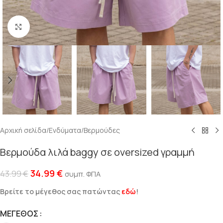
Click to enlarge
Αρχική σελίδα
/
Ενδύματα
/
Βερμούδες
Βερμούδα λιλά baggy σε oversized γραμμή
34.99
€
43.99
€
συμπ. ΦΠΑ
Βρείτε το μέγεθος σας πατώντας
εδώ
!
ΜΈΓΕΘΟΣ