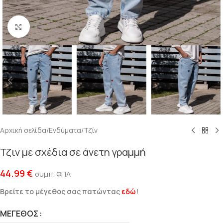
Click to enlarge
Αρχική σελίδα
/
Ενδύματα
/
Τζίν
Τζιν με σχέδια σε άνετη γραμμή
44.99
€
συμπ. ΦΠΑ
Βρείτε το μέγεθος σας πατώντας
εδώ
!
ΜΈΓΕΘΟΣ