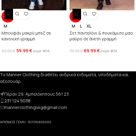
-40%
-13%
M
M
L
XL
Μπουφάν μακρύ μπεζ σε
Σετ παντελόνι & πουκάμισο μαο
κανονική γραμμή
μαύρο σε άνετη γραμμή
59.99
€
69.99
€
99.99
€
79.99
€
συμπ. ΦΠΑ
συμπ. ΦΠΑ
Το Manner Clothing διαθέτει ανδρικά ενδύματα, υποδήματα και
αξεσουάρ.
Πέραν 29, Αμπελόκηπους 561 23
231 124 5038
mannerclothingskg@gmail.com
ΑΡΙΘΜΟΣ ΓΕΜΗ : 161136806000