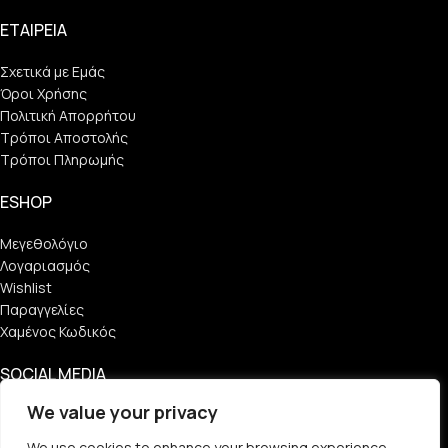
ΕΤΑΙΡΕΙΑ
Σχετικά με Εμάς
Όροι Χρήσης
Πολιτική Απορρήτου
Τρόποι Αποστολής
Τρόποι Πληρωμής
ESHOP
Μεγεθολόγιο
Λογαριασμός
Wishlist
Παραγγελίες
Χαμένος Κωδικός
SOCIAL MEDIA
We value your privacy
Find Us
We use cookies to enhance your browsing experience,