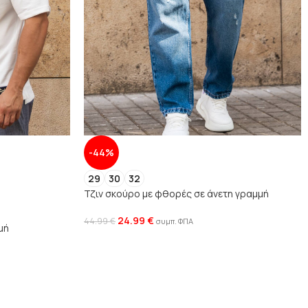
-44%
29
30
32
Τζιν σκούρο με φθορές σε άνετη γραμμή
24.99
€
44.99
€
συμπ. ΦΠΑ
μή