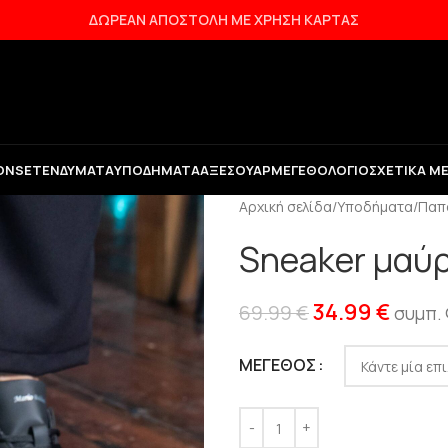
ΔΩΡΕΑΝ ΑΠΟΣΤΟΛΗ ΜΕ ΧΡΗΣΗ ΚΑΡΤΑΣ
ON
SET
ΕΝΔΎΜΑΤΑ
ΥΠΟΔΉΜΑΤΑ
ΑΞΕΣΟΥΆΡ
ΜΕΓΕΘΟΛΌΓΙΟ
ΣΧΕΤΙΚΆ Μ
Αρχική σελίδα
/
Υποδήματα
/
Παπ
Sneaker μαύρ
34.99
€
69.99
€
συμπ.
ΜΈΓΕΘΟΣ