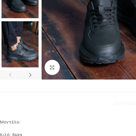
Click to enlarge
ΠΕΡΙΓΡΑ
Μοντέλο:
Κιλά: 84kg