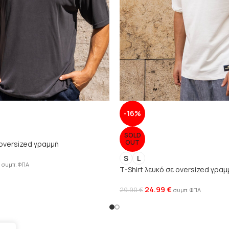
-16%
SOLD
OUT
 oversized γραμμή
S
L
συμπ. ΦΠΑ
T-Shirt λευκό σε oversized γραμ
24.99
€
29.90
€
συμπ. ΦΠΑ