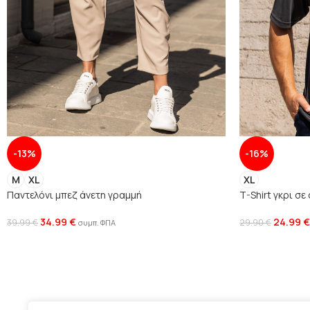
-13%
-16%
M
XL
XL
Παντελόνι μπεζ άνετη γραμμή
T-Shirt γκρι σε
34.99
€
24.99
€
39.99
€
29.90
€
συμπ. ΦΠΑ