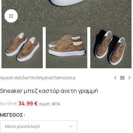
Click to enlarge
Αρχική σελίδα
/
Υποδήματα
/
Παπούτσια
Sneaker μπεζ καστόρ άνετη γραμμή
34.99
€
64.99
€
συμπ. ΦΠΑ
ΜΈΓΕΘΟΣ