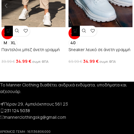
-13%
-50%
M
XL
40
Παντελόνι μπεζ άνετη γραμμή
Sneaker λευκό σε άνετη γραμμή
34.99
€
34.99
€
39.99
€
69.99
€
συμπ. ΦΠΑ
συμπ. ΦΠΑ
Το Manner Clothing διαθέτει ανδρικά ενδύματα, υποδήματα και
αξεσουάρ.
Πέραν 29, Αμπελόκηπους 561 23
231 124 5038
mannerclothingskg@gmail.com
ΑΡΙΘΜΟΣ ΓΕΜΗ : 161136806000