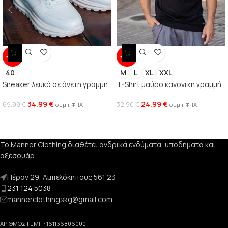
-50%
-24%
40
M
L
XL
XXL
Sneaker λευκό σε άνετη γραμμή
T-Shirt μαύρο κανονική γραμμή
34.99
€
24.99
€
69.99
€
32.90
€
συμπ. ΦΠΑ
συμπ. ΦΠΑ
Το Manner Clothing διαθέτει ανδρικά ενδύματα, υποδήματα και
αξεσουάρ.
Πέραν 29, Αμπελόκηπους 561 23
231 124 5038
mannerclothingskg@gmail.com
ΑΡΙΘΜΟΣ ΓΕΜΗ : 161136806000