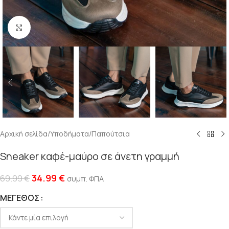
Click to enlarge
Αρχική σελίδα
/
Υποδήματα
/
Παπούτσια
Sneaker καφέ-μαύρο σε άνετη γραμμή
34.99
€
69.99
€
συμπ. ΦΠΑ
ΜΈΓΕΘΟΣ