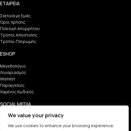
ΕΤΑΙΡΕΙΑ
Σχετικά με Εμάς
Όροι Χρήσης
Πολιτική Απορρήτου
Τρόποι Αποστολής
Τρόποι Πληρωμής
ESHOP
Μεγεθολόγιο
Λογαριασμός
Wishlist
Παραγγελίες
Χαμένος Κωδικός
SOCIAL MEDIA
We value your privacy
Find Us
We use cookies to enhance your browsing experience,
Follow Us