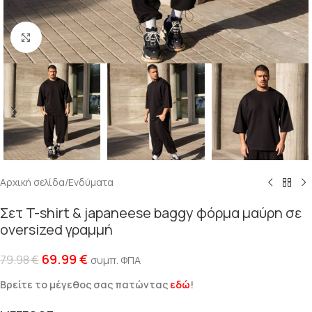
Click to enlarge
Αρχική σελίδα
/
Ενδύματα
Σετ T-shirt & japaneese baggy φόρμα μαύρη σε
oversized γραμμή
69.99
€
79.98
€
συμπ. ΦΠΑ
Βρείτε το μέγεθος σας πατώντας
εδώ
!