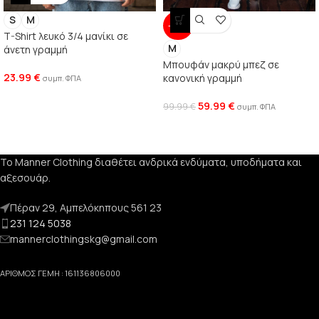
S
M
-40%
T-Shirt λευκό 3/4 μανίκι σε
M
άνετη γραμμή
Μπουφάν μακρύ μπεζ σε
23.99
€
κανονική γραμμή
συμπ. ΦΠΑ
59.99
€
99.99
€
συμπ. ΦΠΑ
Το Manner Clothing διαθέτει ανδρικά ενδύματα, υποδήματα και
αξεσουάρ.
Πέραν 29, Αμπελόκηπους 561 23
231 124 5038
mannerclothingskg@gmail.com
ΑΡΙΘΜΟΣ ΓΕΜΗ : 161136806000