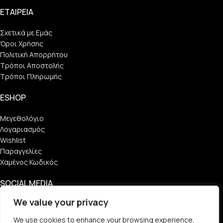
ΕΤΑΙΡΕΙΑ
Σχετικά με Εμάς
Όροι Χρήσης
Πολιτική Απορρήτου
Τρόποι Αποστολής
Τρόποι Πληρωμής
ESHOP
Μεγεθολόγιο
Λογαριασμός
Wishlist
Παραγγελίες
Χαμένος Κωδικός
SOCIAL MEDIA
We value your privacy
Find Us
We use cookies to enhance your browsing experience,