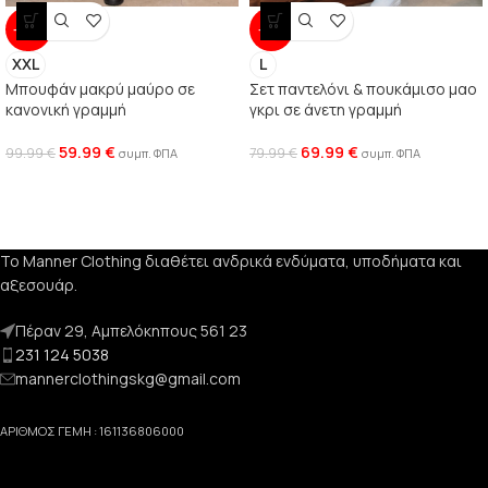
-40%
-13%
XXL
L
Μπουφάν μακρύ μαύρο σε
Σετ παντελόνι & πουκάμισο μαο
κανονική γραμμή
γκρι σε άνετη γραμμή
59.99
€
69.99
€
99.99
€
79.99
€
συμπ. ΦΠΑ
συμπ. ΦΠΑ
Το Manner Clothing διαθέτει ανδρικά ενδύματα, υποδήματα και
αξεσουάρ.
Πέραν 29, Αμπελόκηπους 561 23
231 124 5038
mannerclothingskg@gmail.com
ΑΡΙΘΜΟΣ ΓΕΜΗ : 161136806000