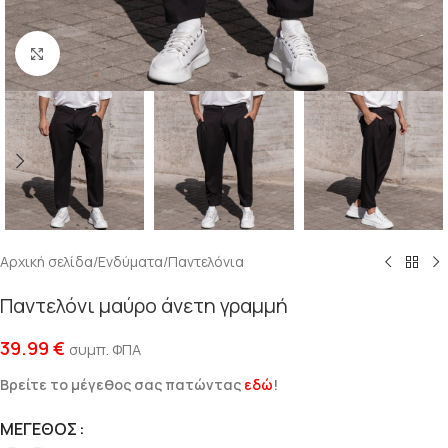
Click to enlarge
Αρχική σελίδα
/
Ενδύματα
/
Παντελόνια
Παντελόνι μαύρο άνετη γραμμή
39.99
€
συμπ. ΦΠΑ
Βρείτε το μέγεθος σας πατώντας
εδώ
!
ΜΈΓΕΘΟΣ