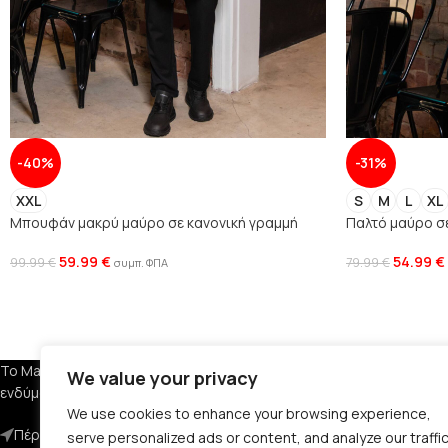
-40%
-31%
XXL
S
M
L
XL
Μπουφάν μακρύ μαύρο σε κανονική γραμμή
Παλτό μαύρο σ
59.99
€
54.99
€
99.99
€
79.99
€
συμπ. ΦΠΑ
ΕΤΑΙΡΕΙΑ
Το Manner Clothing διαθέτει ανδρικά
We value your privacy
ενδύματα, υποδήματα και αξεσουάρ.
Σχετικά με Εμά
We use cookies to enhance your browsing experience,
Πέραν 29, Αμπελόκηπους 561 23
Όροι Χρήσης
serve personalized ads or content, and analyze our traffic