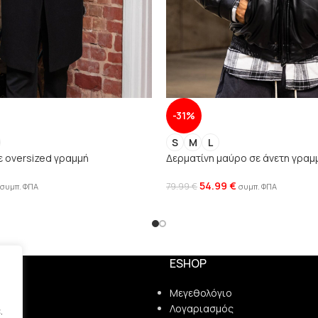
-31%
S
M
L
ε oversized γραμμή
Δερματίνη μαύρο σε άνετη γραμ
54.99
€
79.99
€
συμπ. ΦΠΑ
συμπ. ΦΠΑ
ESHOP
ς
Μεγεθολόγιο
Λογαριασμός
.