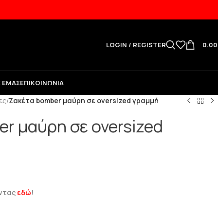
LOGIN / REGISTER
0.0
Ε ΕΜΆΣ
ΕΠΙΚΟΙΝΩΝΊΑ
ες
/
Ζακέτα bomber μαύρη σε oversized γραμμή
r μαύρη σε oversized
ώντας
εδώ
!