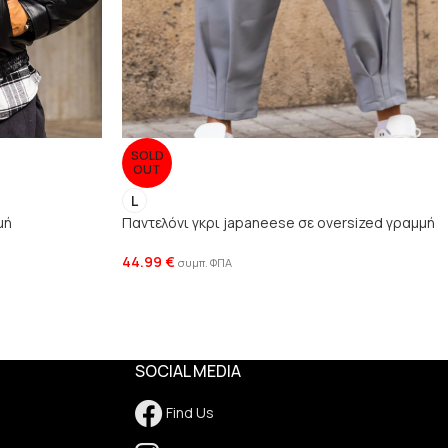
SOLD
OUT
L
μή
Παντελόνι γκρι japaneese σε oversized γραμμή
44.99
€
συμπ. ΦΠΑ
SOCIAL MEDIA
Find Us