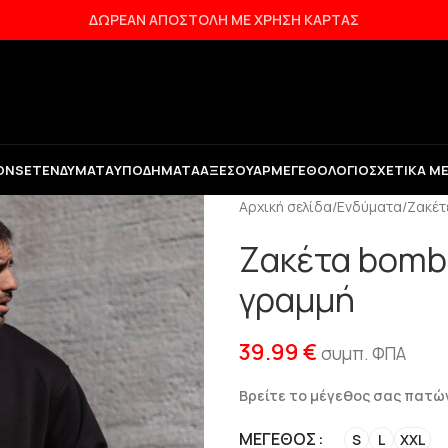
ΔΩΡΕΑΝ ΑΠΟΣΤΟΛΗ ΜΕ ΧΡΗΣΗ ΚΑΡΤΑΣ
ON
SET
ΕΝΔΎΜΑΤΑ
ΥΠΟΔΉΜΑΤΑ
ΑΞΕΣΟΥΆΡ
ΜΕΓΕΘΟΛΌΓΙΟ
ΣΧΕΤΙΚΆ Μ
Αρχική σελίδα
/
Ενδύματα
/
Ζακέτ
Ζακέτα bombe
γραμμή
39.99
€
συμπ. ΦΠΑ
Βρείτε το μέγεθος σας πατ
ΜΈΓΕΘΟΣ
S
L
XXL