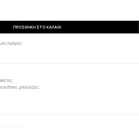
ΠΡΟΣΘΉΚΗ ΣΤΟ ΚΑΛΆΘΙ
μες ημέρες
ακέτες
clothes
,
μπλούζες
ΠΙΣΤΡΟΦΩΝ