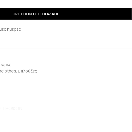
ΠΡΟΣΘΉΚΗ ΣΤΟ ΚΑΛΆΘΙ
μες ημέρες
όρμες
clothes
,
μπλούζες
ΠΙΣΤΡΟΦΩΝ