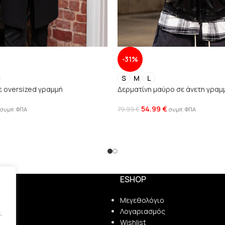
-31%
S
M
L
ε oversized γραμμή
Δερματίνη μαύρο σε άνετη γραμ
54.99
€
79.99
€
συμπ. ΦΠΑ
συμπ. ΦΠΑ
ESHOP
ς
Μεγεθολόγιο
Λογαριασμός
.
ρήτου
Wishlist