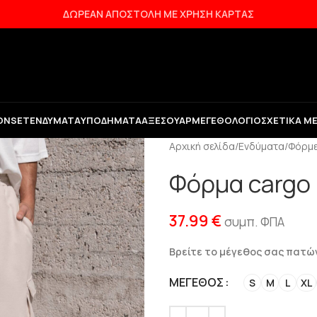
ΔΩΡΕΑΝ ΑΠΟΣΤΟΛΗ ΜΕ ΧΡΗΣΗ ΚΑΡΤΑΣ
ON
SET
ΕΝΔΎΜΑΤΑ
ΥΠΟΔΉΜΑΤΑ
ΑΞΕΣΟΥΆΡ
ΜΕΓΕΘΟΛΌΓΙΟ
ΣΧΕΤΙΚΆ Μ
Αρχική σελίδα
/
Ενδύματα
/
Φόρμ
Φόρμα cargo 
37.99
€
συμπ. ΦΠΑ
Βρείτε το μέγεθος σας πατ
ΜΈΓΕΘΟΣ
S
M
L
XL