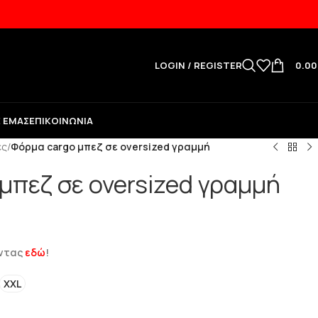
LOGIN / REGISTER
0.0
Ε ΕΜΆΣ
ΕΠΙΚΟΙΝΩΝΊΑ
ες
/
Φόρμα cargo μπεζ σε oversized γραμμή
μπεζ σε oversized γραμμή
ώντας
εδώ
!
XXL