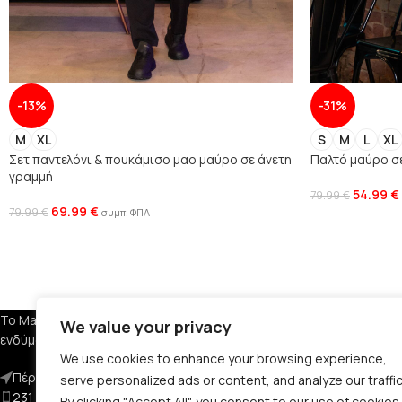
-13%
-31%
M
XL
S
M
L
XL
Σετ παντελόνι & πουκάμισο μαο μαύρο σε άνετη
Παλτό μαύρο σ
γραμμή
54.99
€
79.99
€
69.99
€
79.99
€
συμπ. ΦΠΑ
ΕΤΑΙΡΕΙΑ
Το Manner Clothing διαθέτει ανδρικά
We value your privacy
ενδύματα, υποδήματα και αξεσουάρ.
Σχετικά με Εμά
We use cookies to enhance your browsing experience,
Πέραν 29, Αμπελόκηπους 561 23
Όροι Χρήσης
serve personalized ads or content, and analyze our traffic
231 124 5038
Πολιτική Απορ
By clicking "Accept All", you consent to our use of cookies.