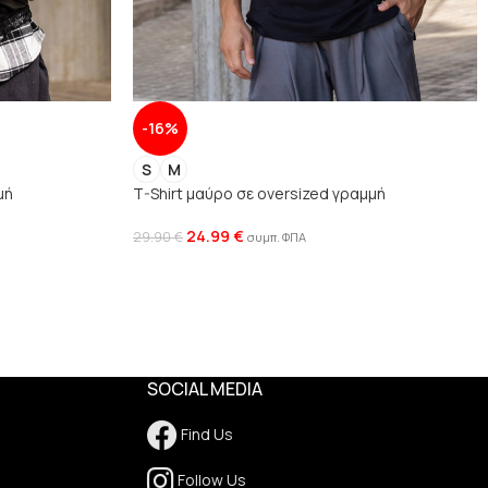
-16%
S
M
μή
T-Shirt μαύρο σε oversized γραμμή
24.99
€
29.90
€
συμπ. ΦΠΑ
SOCIAL MEDIA
Find Us
Follow Us