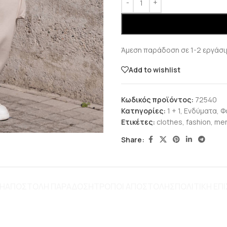
Άμεση παράδοση σε 1-2 εργάσι
Add to wishlist
Κωδικός προϊόντος:
72540
Κατηγορίες:
1 + 1
,
Ενδύματα
,
Φ
Ετικέτες:
clothes
,
fashion
,
men
Share:
ΦΉ
ΑΠΟΣΤΟΛΗ ΠΑΡΑΔΟΣΗ
ΤΡΌΠΟΙ ΑΠΟΣΤΟΛΉΣ
ΠΟΛΙΤΙΚΗ Ε