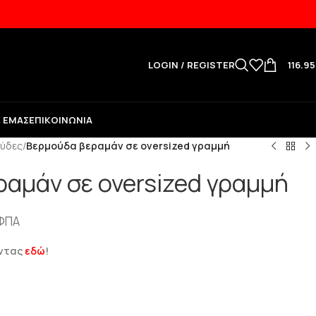
NEW
LOGIN / REGISTER
116.9
Ε ΕΜΆΣ
ΕΠΙΚΟΙΝΩΝΊΑ
ύδες
/
Βερμούδα βεραμάν σε oversized γραμμή
αμάν σε oversized γραμμή
ΦΠΑ
ώντας
εδώ
!