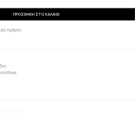
ΠΡΟΣΘΉΚΗ ΣΤΟ ΚΑΛΆΘΙ
μες ημέρες
δες
clothes
ΠΙΣΤΡΟΦΩΝ