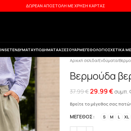
ΔΩΡΕΑΝ ΑΠΟΣΤΟΛΗ ΜΕ ΧΡΗΣΗ ΚΑΡΤΑΣ
ON
SET
ΕΝΔΎΜΑΤΑ
ΥΠΟΔΉΜΑΤΑ
ΑΞΕΣΟΥΆΡ
ΜΕΓΕΘΟΛΌΓΙΟ
ΣΧΕΤΙΚΆ Μ
Αρχική σελίδα
/
Ενδύματα
/
Βερμο
Βερμούδα βερ
29.99
€
37.99
€
συμπ. 
Βρείτε το μέγεθος σας πατ
ΜΈΓΕΘΟΣ
S
M
L
XL