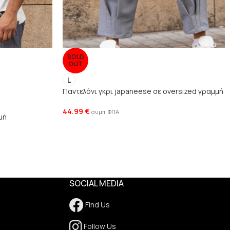
SOLD
OUT
L
Παντελόνι γκρι japaneese σε oversized γραμμή
44.99
€
συμπ. ΦΠΑ
μή
SOCIAL MEDIA
Find Us
Follow Us