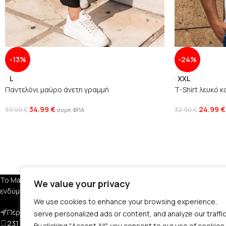
-13%
-24%
L
XXL
Παντελόνι μαύρο άνετη γραμμή
T-Shirt λευκό 
34.99
€
24.99
€
39.99
€
32.90
€
συμπ. ΦΠΑ
ΕΤΑΙΡΕΙΑ
Το Manner Clothing διαθέτει ανδρικά
We value your privacy
ενδύματα, υποδήματα και αξεσουάρ.
Σχετικά με Εμά
We use cookies to enhance your browsing experience,
Πέραν 29, Αμπελόκηπους 561 23
Όροι Χρήσης
serve personalized ads or content, and analyze our traffic
231 124 5038
Πολιτική Απορ
By clicking "Accept All", you consent to our use of cookies.