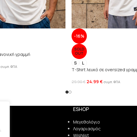
-16%
SOLD
OUT
κανονική γραμμή
S
L
συμπ. ΦΠΑ
T-Shirt λευκό σε oversized γραμ
24.99
€
29.90
€
συμπ. ΦΠΑ
ESHOP
ς
Μεγεθολόγιο
Λογαριασμός
.
ρήτου
Wishlist