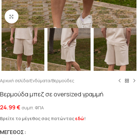
Click to enlarge
Αρχική σελίδα
/
Ενδύματα
/
Βερμούδες
Βερμούδα μπεζ σε oversized γραμμή
24.99
€
συμπ. ΦΠΑ
Βρείτε το μέγεθος σας πατώντας
εδώ
!
ΜΈΓΕΘΟΣ