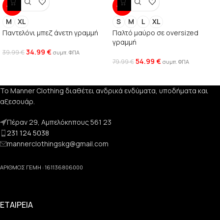
-13%
-31%
M
XL
S
M
L
XL
Παντελόνι μπεζ άνετη γραμμή
Παλτό μαύρο σε oversized
γραμμή
34.99
€
39.99
€
συμπ. ΦΠΑ
54.99
€
79.99
€
συμπ. ΦΠΑ
Το Manner Clothing διαθέτει ανδρικά ενδύματα, υποδήματα και
αξεσουάρ.
Πέραν 29, Αμπελόκηπους 561 23
231 124 5038
mannerclothingskg@gmail.com
ΑΡΙΘΜΟΣ ΓΕΜΗ : 161136806000
ΕΤΑΙΡΕΙΑ