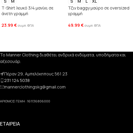
S
M
S
M
L
XL
T-Shirt λευκό 3/4 μανίκι σε
Τζιν baggy μαύρο σε oversized
άνετη γραμμή
γραμμή
23.99
€
49.99
€
συμπ. ΦΠΑ
συμπ. ΦΠΑ
Το Manner Clothing διαθέτει ανδρικά ενδύματα, υποδήματα και
αξεσουάρ.
Πέραν 29, Αμπελόκηπους 561 23
231 124 5038
mannerclothingskg@gmail.com
ΑΡΙΘΜΟΣ ΓΕΜΗ : 161136806000
ΕΤΑΙΡΕΙΑ