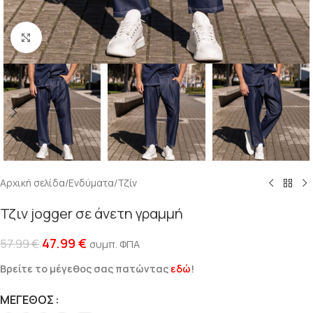
Click to enlarge
Αρχική σελίδα
/
Ενδύματα
/
Τζίν
Τζιν jogger σε άνετη γραμμή
47.99
€
57.99
€
συμπ. ΦΠΑ
Βρείτε το μέγεθος σας πατώντας
εδώ
!
ΜΈΓΕΘΟΣ