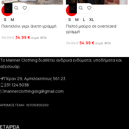
-13%
-31%
S
M
S
M
L
XL
Παντελόνι γκρι άνετη γραμμή
Παλτό μαύρο σε oversized
γραμμή
34.99
€
39.99
€
συμπ. ΦΠΑ
54.99
€
79.99
€
συμπ. ΦΠΑ
Το Manner Clothing διαθέτει ανδρικά ενδύματα, υποδήματα και
αξεσουάρ.
Πέραν 29, Αμπελόκηπους 561 23
231 124 5038
mannerclothingskg@gmail.com
ΑΡΙΘΜΟΣ ΓΕΜΗ : 161136806000
ΕΤΑΙΡΕΙΑ