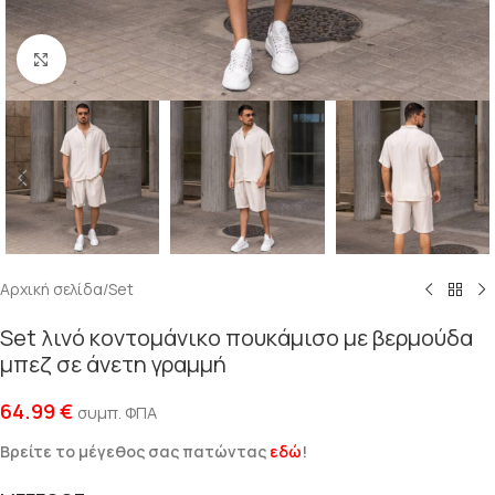
Click to enlarge
Αρχική σελίδα
/
Set
Set λινό κοντομάνικο πουκάμισο με βερμούδα
μπεζ σε άνετη γραμμή
64.99
€
συμπ. ΦΠΑ
Βρείτε το μέγεθος σας πατώντας
εδώ
!