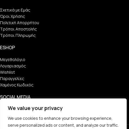
Σχετικά με Εμάς
Όροι Χρήσης
Πολιτική Απορρήτου
Τρόποι Αποστολής
Τρόποι Πληρωμής
ESHOP
Μεγεθολόγιο
Λογαριασμός
Wishlist
Παραγγελίες
Χαμένος Κωδικός
SOCIAL MEDIA
We value your privacy
Find Us
We use cookies to enhance your browsing experience,
Follow Us
serve personalized ads or content, and analyze our traffic.
Copyright © 2023 Manner Clothing