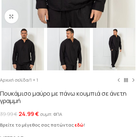
Click to enlarge
Αρχική σελίδα
/
1 + 1
Πουκάμισο μαύρο με πάνω κουμπιά σε άνετη
γραμμή
24.99
€
39.99
€
συμπ. ΦΠΑ
Βρείτε το μέγεθος σας πατώντας
εδώ
!