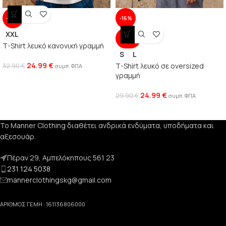
-24%
-16%
XXL
SOLD
OUT
T-Shirt λευκό κανονική γραμμή
S
L
24.99
€
T-Shirt λευκό σε oversized
32.90
€
συμπ. ΦΠΑ
γραμμή
24.99
€
29.90
€
συμπ. ΦΠΑ
Το Manner Clothing διαθέτει ανδρικά ενδύματα, υποδήματα και
αξεσουάρ.
Πέραν 29, Αμπελόκηπους 561 23
231 124 5038
mannerclothingskg@gmail.com
ΑΡΙΘΜΟΣ ΓΕΜΗ : 161136806000