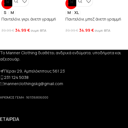
-13%
-13%
S
M
M
XL
Παντελόνι γκρι άνετη γραμμή
Παντελόνι μπεζ άνετη γραμμή
34.99
€
34.99
€
39.99
€
39.99
€
συμπ. ΦΠΑ
συμπ. ΦΠΑ
Το Manner Clothing διαθέτει ανδρικά ενδύματα, υποδήματα και
αξεσουάρ.
Πέραν 29, Αμπελόκηπους 561 23
231 124 5038
mannerclothingskg@gmail.com
ΑΡΙΘΜΟΣ ΓΕΜΗ : 161136806000
ΕΤΑΙΡΕΙΑ