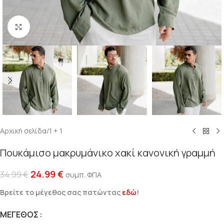
Click to enlarge
Αρχική σελίδα
/
1 + 1
Πουκάμισο μακρυμάνικο χακί κανονική γραμμή
24.99
€
34.99
€
συμπ. ΦΠΑ
Βρείτε το μέγεθος σας πατώντας
εδώ
!
ΜΈΓΕΘΟΣ