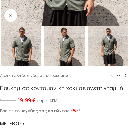
Click to enlarge
Αρχική σελίδα
/
Ενδύματα
/
Πουκάμισα
Πουκάμισο κοντομάνικο χακί σε άνετη γραμμή
19.99
€
29.99
€
συμπ. ΦΠΑ
Βρείτε το μέγεθος σας πατώντας
εδώ
!
ΜΈΓΕΘΟΣ