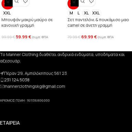
-40%
-13%
XXL
M
L
XL
XXL
Μπουφάν μακρύ μαύρο σε
Σετ παντελόνι & πουκάμισο μαο
κανονική γραμμή
camel σε άνετη γραμμή
59.99
€
69.99
€
99.99
€
79.99
€
συμπ. ΦΠΑ
συμπ. ΦΠΑ
Το Manner Clothing διαθέτει ανδρικά ενδύματα, υποδήματα και
αξεσουάρ.
Πέραν 29, Αμπελόκηπους 561 23
231 124 5038
mannerclothingskg@gmail.com
ΑΡΙΘΜΟΣ ΓΕΜΗ : 161136806000
ΕΤΑΙΡΕΙΑ