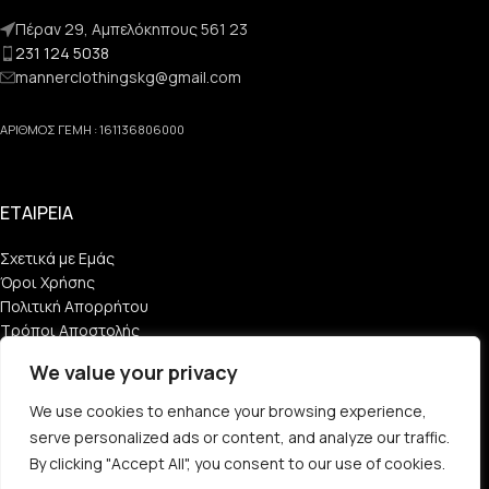
Πέραν 29, Αμπελόκηπους 561 23
231 124 5038
mannerclothingskg@gmail.com
ΑΡΙΘΜΟΣ ΓΕΜΗ : 161136806000
ΕΤΑΙΡΕΙΑ
Σχετικά με Εμάς
Όροι Χρήσης
Πολιτική Απορρήτου
Τρόποι Αποστολής
Τρόποι Πληρωμής
We value your privacy
ESHOP
We use cookies to enhance your browsing experience,
serve personalized ads or content, and analyze our traffic.
Μεγεθολόγιο
By clicking "Accept All", you consent to our use of cookies.
Λογαριασμός