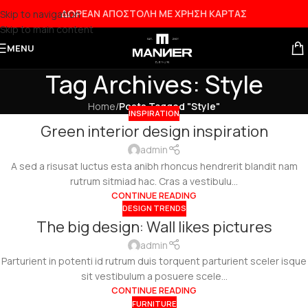
ΔΩΡΕΑΝ ΑΠΟΣΤΟΛΗ ΜΕ ΧΡΗΣΗ ΚΑΡΤΑΣ
Skip to navigation
Skip to main content
MENU
Tag Archives: Style
Home
/
Posts Tagged "Style"
INSPIRATION
Green interior design inspiration
admin
A sed a risusat luctus esta anibh rhoncus hendrerit blandit nam
rutrum sitmiad hac. Cras a vestibulu...
CONTINUE READING
DESIGN TRENDS
The big design: Wall likes pictures
admin
Parturient in potenti id rutrum duis torquent parturient sceler isque
sit vestibulum a posuere scele...
CONTINUE READING
FURNITURE