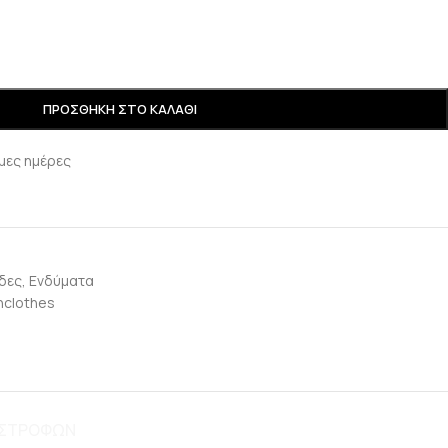
ΠΡΟΣΘΉΚΗ ΣΤΟ ΚΑΛΆΘΙ
μες ημέρες
δες
,
Ενδύματα
clothes
ΠΙΣΤΡΟΦΩΝ