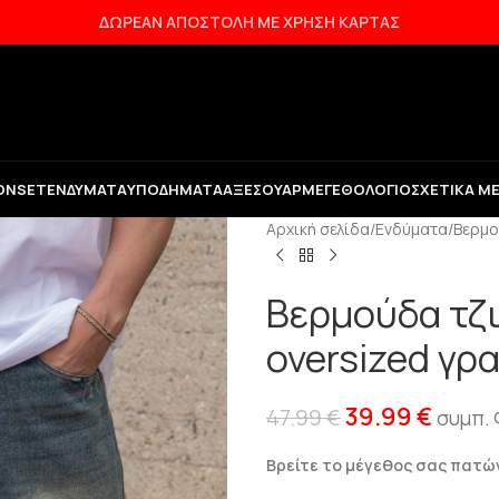
ΔΩΡΕΑΝ ΑΠΟΣΤΟΛΗ ΜΕ ΧΡΗΣΗ ΚΑΡΤΑΣ
ON
SET
ΕΝΔΎΜΑΤΑ
ΥΠΟΔΉΜΑΤΑ
ΑΞΕΣΟΥΆΡ
ΜΕΓΕΘΟΛΌΓΙΟ
ΣΧΕΤΙΚΆ Μ
Αρχική σελίδα
/
Ενδύματα
/
Βερμο
Βερμούδα τζι
oversized γρ
39.99
€
47.99
€
συμπ.
Βρείτε το μέγεθος σας πατ