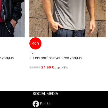
-16%
L
η γραμμή
T-Shirt χακί σε oversized γραμμή
24.99
€
29.90
€
συμπ. ΦΠΑ
SOCIAL MEDIA
Find Us