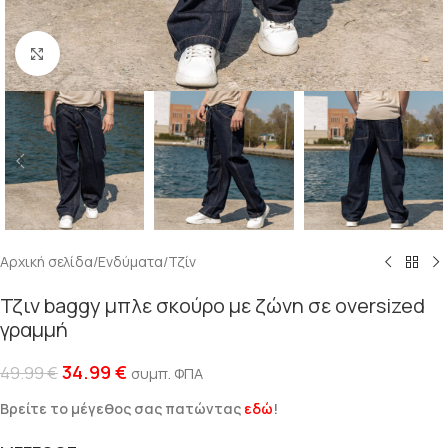
Click to enlarge
Αρχική σελίδα
/
Ενδύματα
/
Τζίν
Τζιν baggy μπλε σκούρο με ζώνη σε oversized
γραμμή
34.99
€
49.99
€
συμπ. ΦΠΑ
Βρείτε το μέγεθος σας πατώντας
εδώ
!