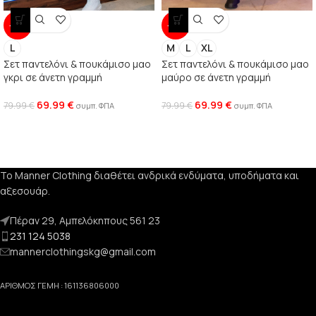
-13%
-13%
L
M
L
XL
Σετ παντελόνι & πουκάμισο μαο
Σετ παντελόνι & πουκάμισο μαο
γκρι σε άνετη γραμμή
μαύρο σε άνετη γραμμή
69.99
€
69.99
€
79.99
€
79.99
€
συμπ. ΦΠΑ
συμπ. ΦΠΑ
Το Manner Clothing διαθέτει ανδρικά ενδύματα, υποδήματα και
αξεσουάρ.
Πέραν 29, Αμπελόκηπους 561 23
231 124 5038
mannerclothingskg@gmail.com
ΑΡΙΘΜΟΣ ΓΕΜΗ : 161136806000